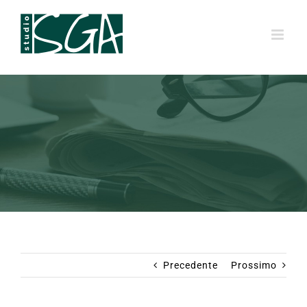
Salta
al
contenuto
Precedente
Prossimo