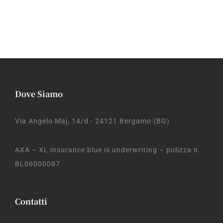
Dove Siamo
Via Angelo Maj, 14/d - 24121 Bergamo (BG)
AXA – XL insurance blue is underwriting – polizza n.
BL06000087
Contatti