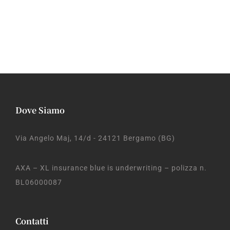
Dove Siamo
Via Angelo Maj, 14/d - 24121 Bergamo (BG)
AXA – XL insurance blue is underwriting – polizza n.
BL06000087
Contatti