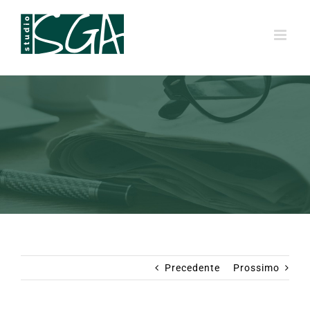
Salta
al
contenuto
Precedente
Prossimo