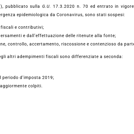
”), pubblicato sulla
G.U.
17.3.2020 n. 70 ed entrato in vigore 
er­genza epidemiologica da Coronavirus, sono stati sospesi:
fiscali e contributivi;
 versamenti e dall’effettuazione delle ritenute alla fonte;
azione, controllo, accertamento, riscossione e contenzioso da part
gli altri adempimenti fiscali sono differenziate a se­conda:
l periodo d’imposta 2019;
maggiormente colpiti.