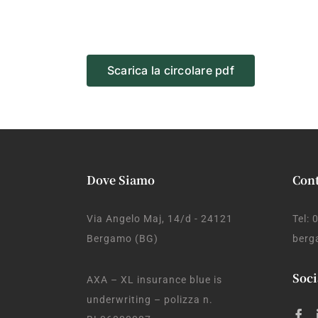
Scarica la circolare pdf
Dove Siamo
Cont
Via Angelo Maj, 14/d - 24121
Tel:
Bergamo (BG)
berg
Soci
AXA – XL insurance blue is
underwriting – polizza n.