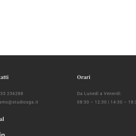
atti
Orari
 035 236288
Da Lunedì a Venerdì:
amo@studiosga.it
08:30 – 12:30 | 14:30 – 18:
al