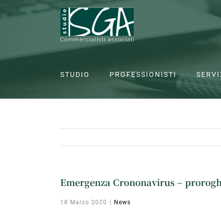
Salta
al
contenuto
STUDIO
PROFESSIONISTI
SERVI
Emergenza Crononavirus – proroghe 
18 Marzo 2020
|
News