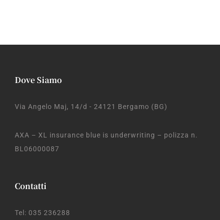
Dove Siamo
Via Angelo Maj, 14/d - 24121 Bergamo (BG)
AXA – XL insurance blue is underwriting – polizza n.
BL06000087
Contatti
Tel: 035 236288