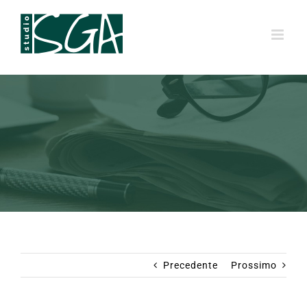
Salta
al
contenuto
Precedente
Prossimo