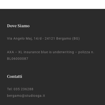
Dove Siamo
Via Angelo Maj, 14/d - 24121 Bergamo (BG)
AXA – XL insurance blue is underwriting – polizza n.
BL06000087
Contatti
Tel: 035 236288
bergamo@studiosga.it