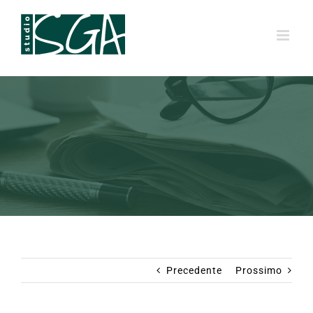
Salta
al
contenuto
Precedente
Prossimo