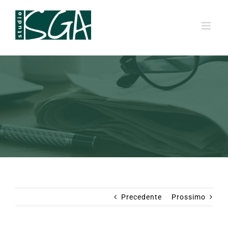
Salta
al
contenuto
Precedente
Prossimo