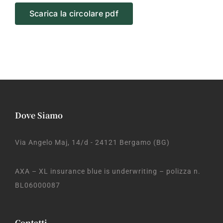
Scarica la circolare pdf
Dove Siamo
Via Angelo Maj, 14/d - 24121 Bergamo (BG)
AXA – XL insurance blue is underwriting – polizza n.
BL06000087
Contatti