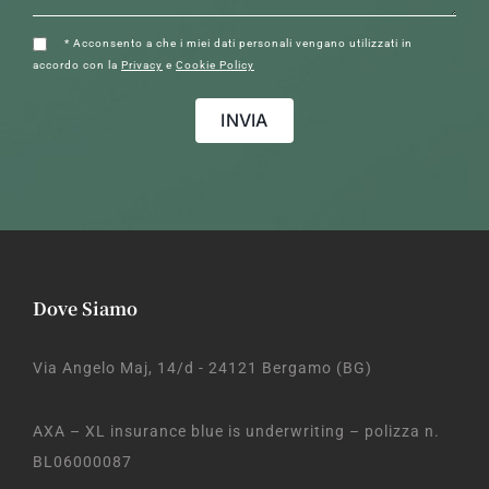
* Acconsento a che i miei dati personali vengano utilizzati in
accordo con la
Privacy
e
Cookie Policy
Dove Siamo
Via Angelo Maj, 14/d - 24121 Bergamo (BG)
AXA – XL insurance blue is underwriting – polizza n.
BL06000087