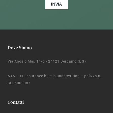
Dove Siamo
Via Angelo Maj, 14/d - 24121 Bergamo (BG)
AXA – XL insurance blue is underwriting – polizza n.
BL06000087
Contatti