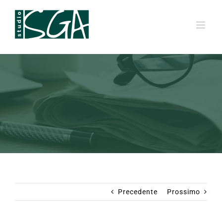
Salta
al
contenuto
Precedente
Prossimo