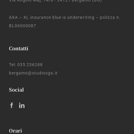
Via Angelo Maj, 14/d - 24121 Bergamo (BG)
AXA – XL insurance blue is underwriting – polizza n.
BL06000087
Contatti
Tel: 035 236288
bergamo@studiosga.it
Social
Orari